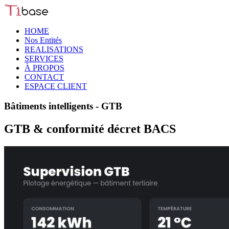
HOME
Nos Entités
REALISATIONS
SERVICES
À PROPOS
CONTACT
ESPACE CLIENT
Bâtiments intelligents - GTB
GTB & conformité décret BACS