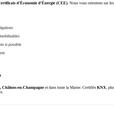
ertificats d’Économie d’Énergie (CEE)
. Nous vous orientons sur les
igations
mobilisables
s si possible
ent
?
y, Châlons-en-Champagne
et dans toute la Marne. Certifiés
KNX
, pl
es.